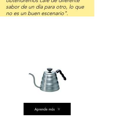
obtendremos café de diferente
sabor de un día para otro, lo que
no es un buen escenario".
Nuestras
recomendaciones
COMPRA DE VALOR
Aprende más
COMPRA
CLÁSICA