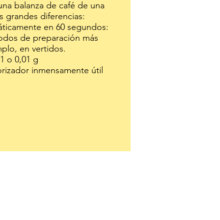
una balanza de café de una
s grandes diferencias:
áticamente en 60 segundos:
íodos de preparación más
plo, en vertidos.
1 o 0,01 g
orizador inmensamente útil
ones