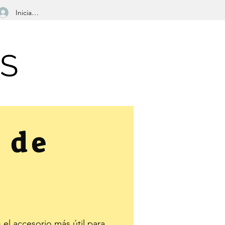
Iniciar sesión
NS
 de
 el accesorio más útil para