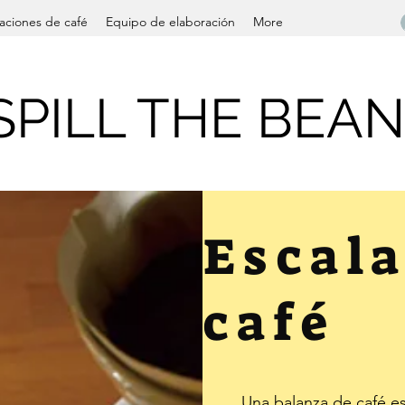
ciones de café
Equipo de elaboración
More
SPILL THE BEA
Escala
café
Una balanza de café es