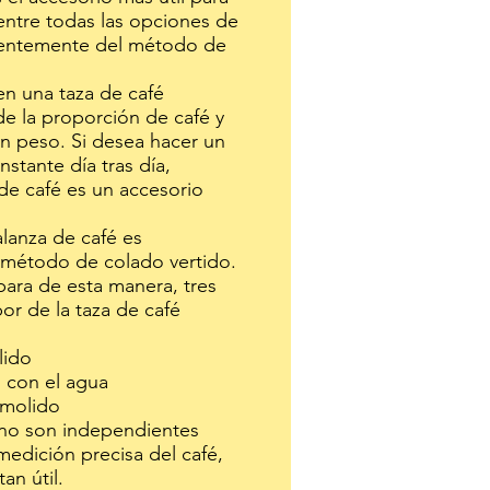
entre todas las opciones de
ientemente del método de
 en una taza de café
 la proporción de café y
n peso. Si desea hacer un
stante día tras día,
de café es un accesorio
lanza de café es
l método de colado vertido.
para de esta manera, tres
bor de la taza de café
lido
 con el agua
 molido
no son independientes
 medición precisa del café,
an útil.